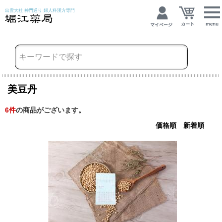
出雲大社 神門通り 婦人科漢方専門
美豆丹
6
件
の商品がございます。
価格順
新着順