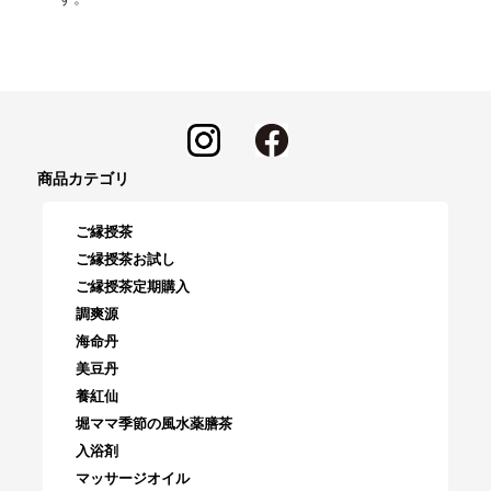
商品カテゴリ
ご縁授茶
ご縁授茶お試し
ご縁授茶定期購入
調爽源
海命丹
美豆丹
養紅仙
堀ママ季節の風水薬膳茶
入浴剤
マッサージオイル