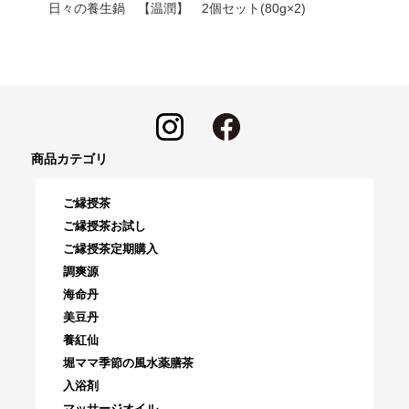
日々の養生鍋 【温潤】 2個セット(80g×2)
商品カテゴリ
ご縁授茶
ご縁授茶お試し
ご縁授茶定期購入
調爽源
海命丹
美豆丹
養紅仙
堀ママ季節の風水薬膳茶
入浴剤
マッサージオイル