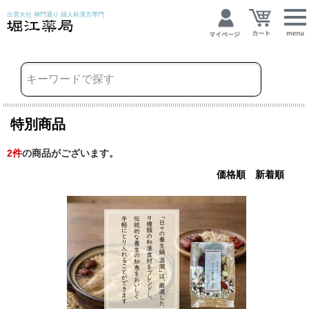
出雲大社 神門通り 婦人科漢方専門
特別商品
2
件
の商品がございます。
価格順
新着順