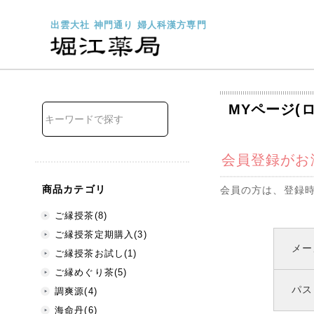
出雲大社 神門通り 婦人科漢方専門
MYページ(
会員登録がお
商品カテゴリ
会員の方は、登録
ご縁授茶(8)
ご縁授茶定期購入(3)
メー
ご縁授茶お試し(1)
ご縁めぐり茶(5)
パス
調爽源(4)
海命丹(6)