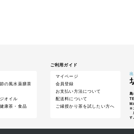
ご利用ガイド
出
マイページ
節の風水薬膳茶
会員登録
お支払い方法について
島
ジオイル
配送料について
T
M
健康茶・食品
ご縁授かり茶を試したい方へ
※
月
す