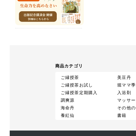
商品カテゴリ
ご縁授茶
美豆丹
ご縁授茶お試し
堀ママ季
ご縁授茶定期購入
入浴剤
調爽源
マッサー
海命丹
その他の
養紅仙
書籍