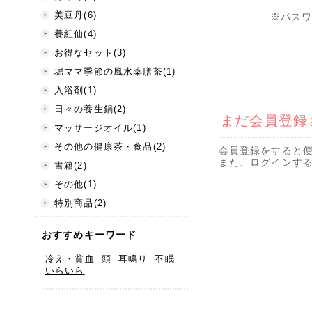
美豆丹(6)
※パス
養紅仙(4)
お得なセット(3)
堀ママ季節の風水薬膳茶(1)
入浴剤(1)
日々の養生鍋(2)
まだ会員登録
マッサージオイル(1)
その他の健康茶・食品(2)
会員登録をすると便
また、ログインす
書籍(2)
その他(1)
特別商品(2)
おすすめキーワード
冷え・貧血
頭
耳鳴り
不眠
いらいら